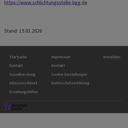
https://www.schlichtungsstelle-bgg.de
Stand: 15.01.2026
Hauptnavigation
Fußbereichsmenü
Benutzermen
Startseite
Impressum
Anmelden
Kontakt
Kontakt
Sozialberatung
Cookie-Einstellungen
Inklusionsdienst
Datenschutzerklärung
Erziehungshilfen