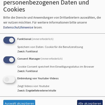
personenbezogenen Daten und
Cookies
Einschränkungen in der
Bitte die Dienste und Anwendungen von Drittanbietern auswählen, die
Barrierefreiheit beim Theme
VK
wir nutzen möchten.
Für weitere Informationen bitte unsere
Philippus next
Datenschutzhinweise
lesen.
Hier den Text für vk_blockly einfügen.
Funktional
(immer erforderlich)
Speichern von Daten: Cookie für die Benutzersitzung
Nicht barrierefreie Inhalte
Zweck
:
Funktional
Consent Manager
(immer erforderlich)
Die nachstehend aufgeführten Inhalte sind aus den
Cookie Consent speichert Ihre Einwilligungsstatus im Browser
folgenden Gründen nicht barrierefrei:
Zweck
:
Funktional
Einbindung von Youtube-Videos
Barrieren Melden, Feedback und
Zeigt Videos von Youtube
Kontaktangaben
Zweck
:
Eingebettete externe Inhalte
Sind Ihnen Barrieren beim Zugang zu Inhalten auf
Auswahl akzeptieren
Alle akzeptieren